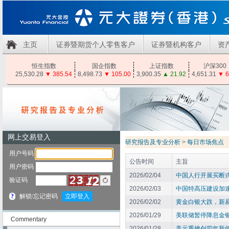
主页
证券暨期货个人零售客户
证券暨机构客户
资
恒生指数
国企指数
上证指数
沪深300
25,530.28
▼
385.54
8,498.73
▼
105.00
3,900.35
▲
21.92
4,651.31
▼
6
研究报告及专业分析
>
每日市场焦点
公告时间
主旨
2026/02/04
中国人行开展买断式
2026/02/03
中国特高压建设加速
2026/02/02
黄金白银大跌，新
2026/01/29
美联储暂停降息金
Commentary
2026/01/28
美元重挫创四年新