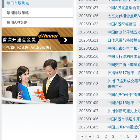
每日市场焦点
2026/01/27
中国A股尾盘集合
每周港股策略
2026/01/26
太空光伏概念点燃
每周A股策略
2026/01/23
中国A股窄幅整理
2026/01/22
中国财政部落地五项
2026/01/21
日债风暴与格陵兰
2026/01/19
中国上市公司年报
2026/01/16
中国人行结构性降息
2026/01/15
中国交易所上调融
2026/01/14
沪指终结17连阳，
沪指17连升成交额
2026/01/13
未来产业
2026/01/12
中国A股仍处于“春
2026/01/09
中国沪指15连阳，
2026/01/07
沪指创新高迎史上
2026/01/06
中国A股市场迎来开
2026/01/05
中国12月PMI重
1
2
3
4
5
6