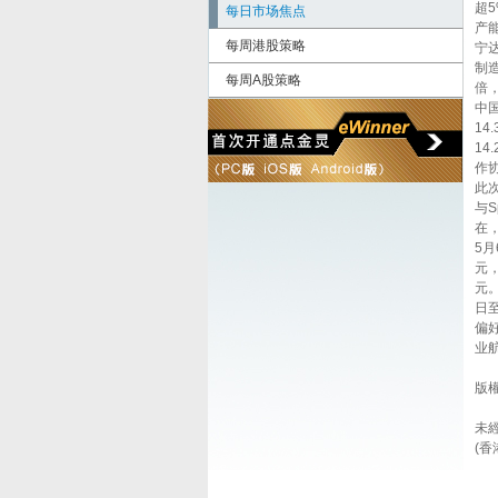
超
每日市场焦点
产
每周港股策略
宁
制
每周A股策略
倍
中
1
14
作协
此
与
在，
5
元
元
日
偏
业
未
(