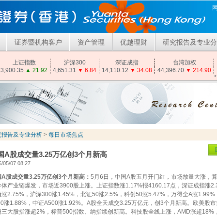
证券暨机构客户
资产管理
优越理财
研究报告及专业分
上证指数
沪深300
深证成指
台湾加权
3,900.35
▲
21.92
4,651.31
▼
6.84
14,110.12
▼
34.08
44,396.70
▼
214.90
究报告及专业分析
>
每日市场焦点
国A股成交量3.25万亿创3个月新高
/05/07 08:27
A股成交量3.25万亿创3个月新高：
5月6日，中国A股五月开门红，市场放量大涨，
体产业链爆发，市场近3900股上涨。上证指数涨1.17%报4160.17点，深证成指涨2.
涨2.75%，沪深300涨1.45%，北证50涨2.5%，科创50涨5.47%，万得全A涨1.99
00涨1.88%，中证A500涨1.92%。A股全天成交3.25万亿元，创3个月新高。欧美股
洲三大股指涨超2%，标普500指数、纳指续创新高。科技股全线上涨，AMD涨超18%