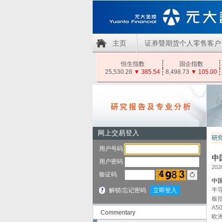
主页
证券暨期货个人零售客户
恒生指数
国企指数
25,530.28
▼
385.54
8,498.73
▼
105.00
研
中
2026
中国
半导
板指
A5
Commentary
欧