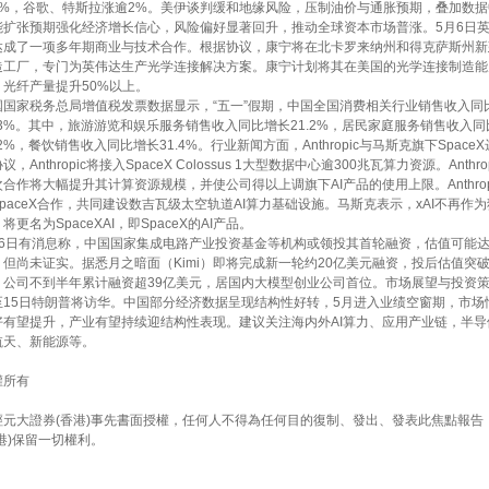
5%，谷歌、特斯拉涨逾2%。美伊谈判缓和地缘风险，压制油价与通胀预期，叠加数
能扩张预期强化经济增长信心，风险偏好显著回升，推动全球资本市场普涨。5月6日
达成了一项多年期商业与技术合作。根据协议，康宁将在北卡罗来纳州和得克萨斯州新
造工厂，专门为英伟达生产光学连接解决方案。康宁计划将其在美国的光学连接制造能
，光纤产量提升50%以上。
国国家税务总局增值税发票数据显示，“五一”假期，中国全国消费相关行业销售收入同
4.3%。其中，旅游游览和娱乐服务销售收入同比增长21.2%，居民家庭服务销售收入
.2%，餐饮销售收入同比增长31.4%。行业新闻方面，Anthropic与马斯克旗下Space
议，Anthropic将接入SpaceX Colossus 1大型数据中心逾300兆瓦算力资源。Anthr
次合作将大幅提升其计算资源规模，并使公司得以上调旗下AI产品的使用上限。Anthrop
SpaceX合作，共同建设数吉瓦级太空轨道AI算力基础设施。马斯克表示，xAI不再作
将更名为SpaceXAI，即SpaceX的AI产品。
月6日有消息称，中国国家集成电路产业投资基金等机构或领投其首轮融资，估值可能达
，但尚未证实。据悉月之暗面（Kimi）即将完成新一轮约20亿美元融资，投后估值突破
。公司不到半年累计融资超39亿美元，居国内大模型创业公司首位。市场展望与投资策
至15日特朗普将访华。中国部分经济数据呈现结构性好转，5月进入业绩空窗期，市场
好有望提升，产业有望持续迎结构性表现。建议关注海内外AI算力、应用产业链，半导
航天、新能源等。
版權所有
經元大證券(香港)事先書面授權，任何人不得為任何目的復制、發出、發表此焦點報告
香港)保留一切權利。