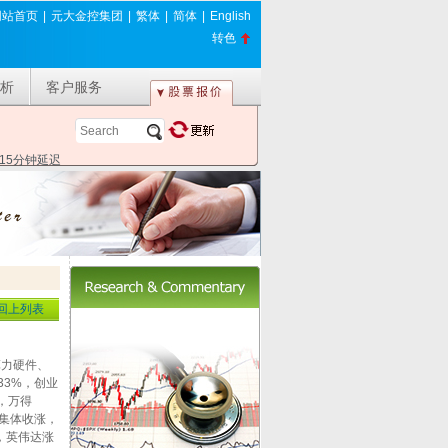
网站首页
|
元大金控集团
|
繁体
|
简体
|
English
转色
析
客户服务
*15分钟延迟
回上列表
算力硬件、
33%，创业
%，万得
市集体收涨，
，英伟达涨