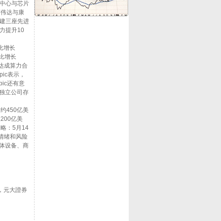
据中心与芯片
英伟达与康
建三座先进
力提升10
比增长
同比增长
X达成算力合
opic表示，
ic还有意
为独立公司存
约450亿美
200亿美
略：5月14
情绪和风险
体设备、商
，元大證券