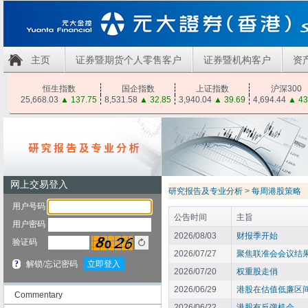
主页
证券暨期货个人零售客户
证券暨机构客户
资
恒生指数
国企指数
上证指数
沪深300
25,668.03
▲
137.75
8,531.58
▲
32.85
3,940.04
▲
39.69
4,694.44
▲
43
研究报告及专业分析
>
每周港股策略
公告时间
主旨
2026/08/03
财报季开始
2026/07/27
聚焦联准会会议结
2026/07/20
权重股走俏
2026/06/29
港股在估值低廉区
Commentary
2026/06/22
港股有反弹机会