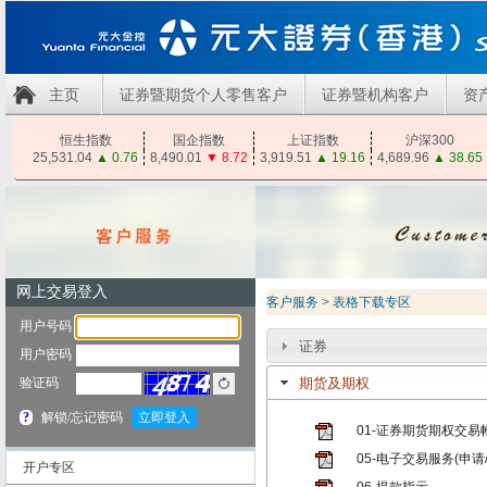
主页
证券暨期货个人零售客户
证券暨机构客户
资
恒生指数
国企指数
上证指数
沪深300
25,531.04
▲
0.76
8,490.01
▼
8.72
3,919.51
▲
19.16
4,689.96
▲
38.65
客户服务
>
表格下载专区
证券
期货及期权
01-证券期货期权交
05-电子交易服务(申请
开户专区