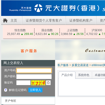
主页
证券暨期货个人零售客户
证券暨机构客户
资
恒生指数
国企指数
上证指数
沪深300
25,937.49
▲
269.46
8,621.84
▲
90.26
3,966.59
▲
26.56
4,702.02
▲
7.
客户服务
>
多重交易渠道
>
eWinner
产品介绍
系统特色
卓越功
开户专区