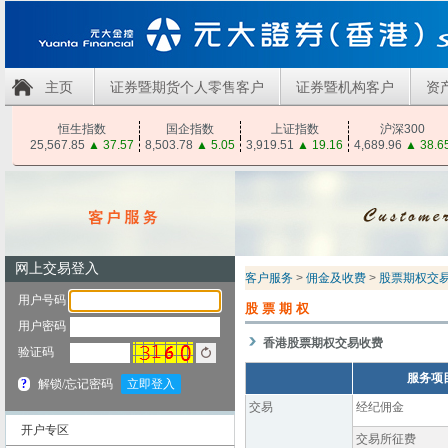
主页
证券暨期货个人零售客户
证券暨机构客户
资
恒生指数
国企指数
上证指数
沪深300
25,567.85
▲
37.57
8,503.78
▲
5.05
3,919.51
▲
19.16
4,689.96
▲
38.6
客户服务
>
佣金及收费
>
股票期权交
股票期权
香港股票期权交易收费
服务项
交易
经纪佣金
开户专区
交易所征费