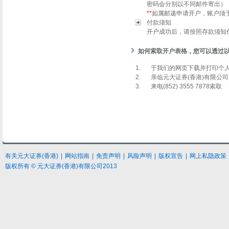
密码会分别以不同邮件寄出）
**
如属邮递申请开户，账户须
付款须知
开户成功后，请按照存款须知
如何索取开户表格，您可以透过
1.
于我们的网页下载并打印个人
2.
亲临元大证券(香港)有限公
3.
来电(852) 3555 7878索取
有关元大
证券
(香港)
|
网站指南
|
免责声明
|
风险声明
|
版权宣告
|
网上私隐政策
版权所有 © 元大证券(香港)有限公司2013