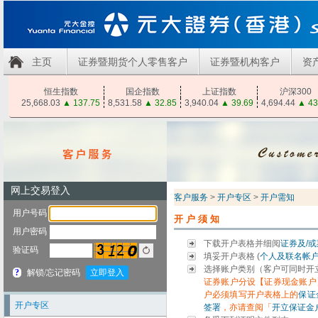
主页
证券暨期货个人零售客户
证券暨机构客户
资
恒生指数
国企指数
上证指数
沪深300
25,668.03
▲
137.75
8,531.58
▲
32.85
3,940.04
▲
39.69
4,694.44
▲
43
客户服务
>
开户专区
>
开户需知
开户须知
下载开户表格并细阅
证券及/
填妥开户表格 (
个人及联名帐
选择账户类别（客户可同时开
证券账户分设【证券现金账户
户必须填写开户表格上的
保证
开户专区
签署
，亦请查阅「
开立保证金