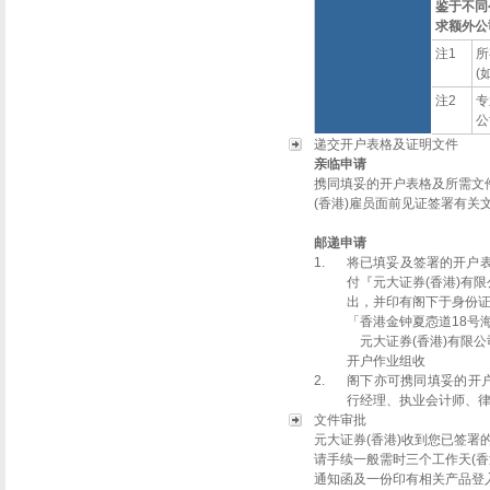
鉴于不同
求额外公
注1
所
(
注2
专
公
递交开户表格及证明文件
亲临申请
携同填妥的开户表格及所需文
(香港)雇员面前见证签署有关
邮递申请
1.
将已填妥及签署的开户表
付『元大证券(香港)有
出，并印有阁下于身份
「
香港金钟夏悫道18号海
元大证券(香港)有限公
开户作业组收
2.
阁下亦可携同填妥的开
行经理、执业会计师、律
文件审批
元大证券(香港)收到您已签
请手续一般需时三个工作天(
通知函及一份印有相关产品登