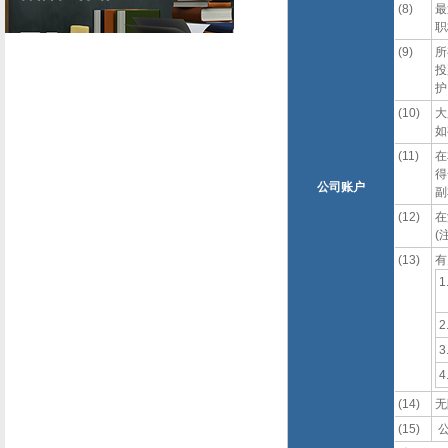
(8)
最
职
(9)
所
投
护
(10)
大
如
(11)
在
得
公司账户
副
(12)
在
(
(13)
有
1
2
3
4
(14)
无
(15)
公