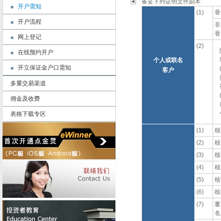
备妥下列证明文件副本
开户需知
(1)
香
开户流程
非
香
网上登记
(2)
在线预约开户
个人或联名
开立保证金户口需知
客户
多重交易渠道
佣金及收费
表格下载专区
(1)
核
(2)
核
(3)
核
(4)
核
(5)
核
(6)
核
(7)
董
名