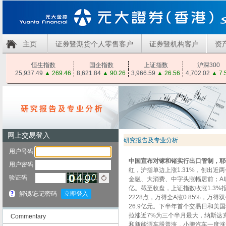
主页
证券暨期货个人零售客户
证券暨机构客户
资
恒生指数
国企指数
上证指数
沪深300
25,937.49
▲
269.46
8,621.84
▲
90.26
3,966.59
▲
26.56
4,702.02
▲
7.
研究报告及专业分析
中国宣布对镓和锗实行出口管制，耶
红，沪指单边上涨1.31%，创出近
金融、大消费、中字头涨幅居前；A
亿。截至收盘，上证指数收涨1.3%报3
2228点，万得全A涨0.85%，万得
26.9亿元。下半年首个交易日和美
拉涨近7%为三个半月最大，纳斯达
Commentary
和新能源车股普涨，小鹏汽车一度涨