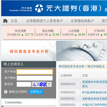
主页
证券暨期货个人零售客户
证券暨机构客户
资
恒生指数
国企指数
上证指数
沪深300
25,668.03
▲
137.75
8,531.58
▲
32.85
3,940.04
▲
39.69
4,694.44
▲
43
研究报告及专业分析
>
每日市场焦点
公告时间
主旨
美国将对中欧等贸
2026/03/13
复仇
2026/03/12
IEA批准释放创纪
2026/03/11
龙虾催化科技主线
Commentary
2026/03/10
中国2月CPI/PPI同比