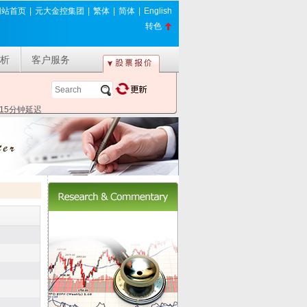
网站首页
|
元大金控集团
|
繁体
|
简体
|
English
转色
析
客户服务
*15分钟延迟