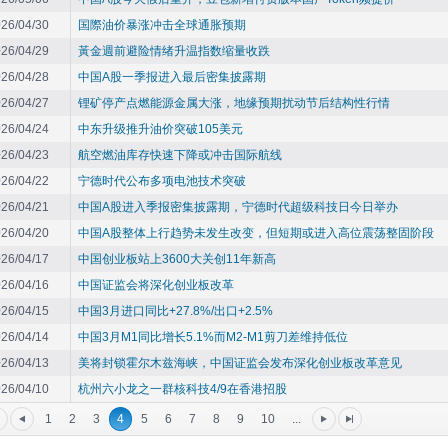
26/04/30
国際油价暴涨冲击全球通胀预期
26/04/29
黃金週前避险情绪升温指数缩量收跌
26/04/28
中国A股一季报进入最后密集披露期
26/04/27
锂矿停产点燃能源金属大涨，地缘预期扰动节后结构性行情
26/04/24
中东升级推升油价突破105美元
26/04/23
航空燃油库存快速下降或冲击国际航线
26/04/22
宁德时代公布多项电池技术突破
26/04/21
中国A股进入季报密集披露期，宁德时代超级科技日今日举办
26/04/20
中国A股整体上行趋势未发生改变，但短期或进入高位震荡整固阶段
26/04/17
中国创业板站上3600大关创11年新高
26/04/16
中国证监会将深化创业板改革
26/04/15
中国3月进口同比+27.8%/出口+2.5%
26/04/14
中国3月M1同比增长5.1%而M2-M1剪刀差维持低位
26/04/13
美将封锁霍尔木兹海峡，中国证监会发布深化创业板改革意见
26/04/10
杭州六小龙之一群核科技4/9在香港招股
1
2
3
4
5
6
7
8
9
10
...