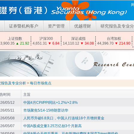
证券暨机构客户
资产管理
优越理财
研究报告及专业分
上证指数
沪深300
深证成指
台湾加权
3,900.35
▲
21.92
4,651.31
▼
6.84
14,110.12
▼
34.08
44,396.70
▼
214.90
究报告及专业分析
>
每日市场焦点
告时间
主旨
26/05/12
中国4月CPI/PPI同比+1.2%/+2.8%
26/05/11
市场聚焦5/14-15特朗普访华
26/05/08
人民币升破6.8关口，中国人行连续18个月增持黄金
26/05/07
中国A股成交量3.25万亿创3个月新高
26/05/06
中国A股今天假后重开，豆包新增付费版本国产Token频提价