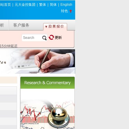
网站首页
|
元大金控集团
|
繁体
|
简体
|
English
转色
析
客户服务
*15分钟延迟