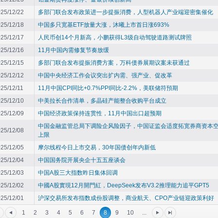
25/12/22
多部门联合发布政策进一步提振消费，人型机器人产业端迎密集催化
25/12/18
中国多只宽基ETF放量大涨，沐曦上市首日涨693%
25/12/17
人民币创14个月新高，小鹏获得L3级自动驾驶道路测试牌照
25/12/16
11月中国内需修复节奏放缓
25/12/15
多部门联合发布提振消费方案，万科债券展期议案未获通过
25/12/12
中国中央经济工作会议突出扩内需、强产业、促改革
25/12/11
11月中国CPI同比+0.7%PPI同比-2.2%，美联储符預期
25/12/10
中美拉长合作清单，多晶硅产能整合收购平台成立
25/12/09
中国经济政策保持连贯性，11月中国出口超预期
中国金融监管总局下调险企风险因子，中国证监会适度拓宽券商资本
25/12/08
上限
25/12/05
摩尔线程今日上市交易，30年国债创年内新低
25/12/04
中国国务院开展央企十五五座谈会
25/12/03
中国A股三大指数昨日集体回调
25/12/02
中國A股實現12月開門紅，DeepSeek发布V3.2推理能力追平GPT5
25/12/01
沪深交易所发布指数成份股调整，商业航天、CPO产业链迎政策利好
1
2
3
4
5
6
7
8
9
10
...