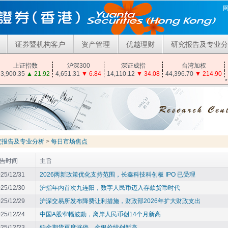
证券暨机构客户
资产管理
优越理财
研究报告及专业分
上证指数
沪深300
深证成指
台湾加权
3,900.35
▲
21.92
4,651.31
▼
6.84
14,110.12
▼
34.08
44,396.70
▼
214.90
究报告及专业分析
>
每日市场焦点
告时间
主旨
25/12/31
2026两新政策优化支持范围，长鑫科技科创板 IPO 已受理
25/12/30
沪指年内首次九连阳，数字人民币迈入存款货币时代
25/12/29
沪深交易所发布降费让利措施，财政部2026年扩大财政支出
25/12/24
中国A股窄幅波動，离岸人民币创14个月新高
25/12/23
铂金期货再度涨停、金银价续创新高