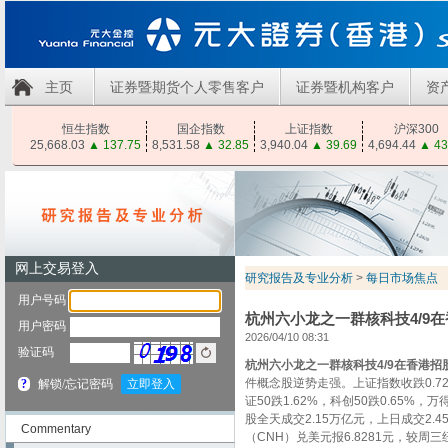
主页
证券暨期货个人零售客户
证券暨机构客户
资
恒生指数
国企指数
上证指数
沪深300
25,668.03
▲
137.75
8,531.58
▲
32.85
3,940.04
▲
39.69
4,694.44
▲
43
研究报告及专业分析
>
每日市场焦点
杭州六小龙之一群核科技4/9
2026/04/10 08:31
杭州六小龙之一群核科技4/9在香港招
件概念股逆势走强。上证指数收跌0.72%
证50跌1.62%，科创50跌0.65%，万得
股全天成交2.15万亿元，上日成交2.
Commentary
（CNH）兑美元报6.8281元，较周三纽