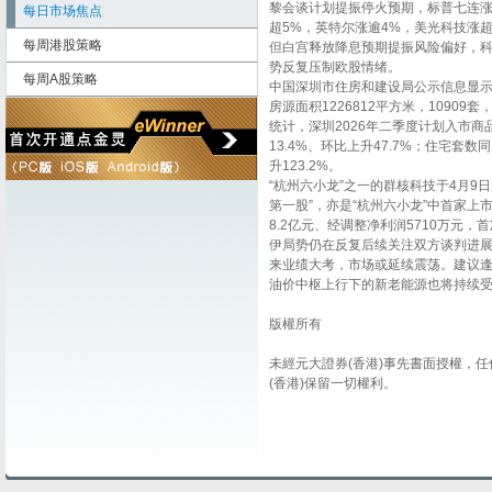
黎会谈计划提振停火预期，标普七连
每日市场焦点
超5%，英特尔涨逾4%，美光科技涨超
每周港股策略
但白宫释放降息预期提振风险偏好，
势反复压制欧股情绪。
每周A股策略
中国深圳市住房和建设局公示信息显示
房源面积1226812平方米，10909
统计，深圳2026年二季度计划入市商品
13.4%、环比上升47.7%；住宅套数
升123.2%。
“杭州六小龙”之一的群核科技于4月9
第一股”，亦是“杭州六小龙”中首家上
8.2亿元、经调整净利润5710万元
伊局势仍在反复后续关注双方谈判进展
来业绩大考，市场或延续震荡。建议
油价中枢上行下的新老能源也将持续
版權所有
未經元大證券(香港)事先書面授權，
(香港)保留一切權利。