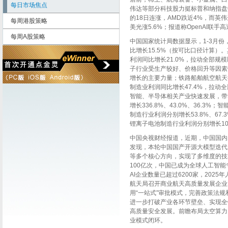
每日市场焦点
伟达等部分科技股力挺标普和纳指盘
的
18
日连涨，
AMD
跌近
4%
，而英伟
每周港股策略
美光涨
5.6%
；报道称
OpenAI
联手高
每周A股策略
中
国
国家统计局数据显示，
1-3
月份
比增长
15.5%
（按可比口径计算）。
利润同比增长
21.0%
，拉动全部规模
子行业受生产较好、价格回升等因素
增长的主要力量；铁路船舶航空航天
制造业利润同比增长
47.4%
，拉动全
智能、半导体相关产业快速发展，带
增长
336.8%
、
43.0%
、
36.3%
；智
制造行业利润分别增长
53.8%
、
67.
锂离子电池制造行业利润分别增长
1
中
国
央视财经报道，近期，
中
国
国内
发现，本轮
中
国
国产开源大模型迭代
等多个核心方向，实现了多维度的技
100
亿次，
中
国
已成为全球人工智能
AI
企业数量已超过
6200
家，
2025
年
航天局召开商业航天高质量发展企业
用
“
一站式
”
审批模式，完善政策法规
进一步打破产业各环节壁垒、实现全
高质量安全发展。前瞻布局太空算力
业模式闭环。