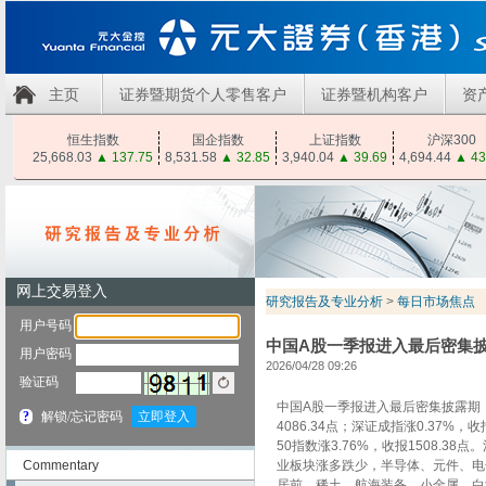
主页
证券暨期货个人零售客户
证券暨机构客户
资
恒生指数
国企指数
上证指数
沪深300
25,668.03
▲
137.75
8,531.58
▲
32.85
3,940.04
▲
39.69
4,694.44
▲
43
研究报告及专业分析
>
每日市场焦点
中国A股一季报进入最后密集
2026/04/28 09:26
中国
A
股一季报进入最后密集披露期
4086.34
点；深证成指涨
0.37%
，收
50
指数涨
3.76%
，收报
1508.38
点。
Commentary
业板块涨多跌少，半导体、元件、电
居前，稀土、航海装备、小金属、白