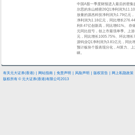
中
国
A
股一季度财报进入最后的密集
尔思的东山精密
26Q1
净利润为
11.10
放量的源杰科技净利润为
1.79
亿元，
净利润为
1.18
亿元，同比增长
276.4
利
8.47
亿创新高，同比增
61%
。
存
元同比扭亏，创上市最强单季。上游
元，同比增长
1005.75%
、环比增长
源钨业
Q1
净利润为
3.81
亿元，同比
预计板块个股表现分化，
AI
算力、上
睐。
有关元大
证券
(香港)
|
网站指南
|
免责声明
|
风险声明
|
版权宣告
|
网上私隐政策
版权所有 © 元大证券(香港)有限公司2013