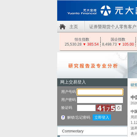
主页
证券暨期货个人零售客户
恒生指数
国企指数
25,530.28
▼
385.54
8,498.73
▼
105.00
研
中
2026
中
周四
1
波
Commentary
表