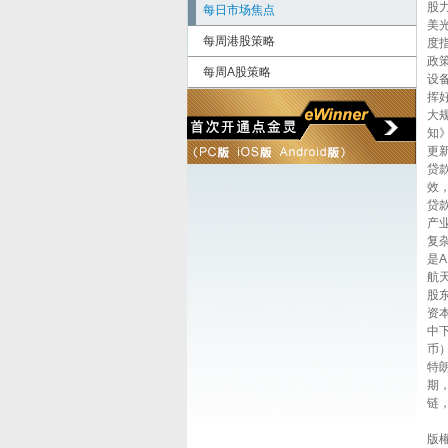
股
每日市场焦点
美
每周港股策略
度
政
每周A股策略
设
挥
大
知
更
贷
效
贷
产
复
是A
航
股
资
中
币
特
期
链