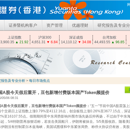
证券暨机构客户
资产管理
优越理财
研究报告及专业分
上证指数
沪深300
深证成指
台湾加权
3,900.35
▲
21.92
4,651.31
▼
6.84
14,110.12
▼
34.08
44,493.55
▲
96.85
究报告及专业分析
>
每日市场焦点
国A股今天假后重开，豆包新增付费版本国产Token频提价
/05/06 08:31
国A股今天假后重开，豆包新增付费版本国产Token频提价：
“五一”节前中国A股震荡
个交易日上证指数上涨0.79%至4112.16点，创业板指上涨0.26%至3677.15点，
.12%至16107.55点。假期期间受中东局势影响外围市场先扬后抑再扬，不过由于中东
再起，5/4特朗普再放狠话称，若攻击美国船只，伊朗将被抹去。5/5美股收跌。随着
示伊朗没有控制霍尔木兹海峡，美国试图缓和中东紧张局势、称停火协议仍有效，美股