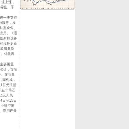
加速上涨，
优异且二季
进一步支持
融服务，发
技型企业、
应用。《通
创新和设备
和设备更新
贷款服务质
展。优化再
，主要覆盖
涨价，背后
改善。在商业
共同构成，
1亿元注册
长征十号乙
0亿元人民
4日至15日
入业绩空窗
、应用产业