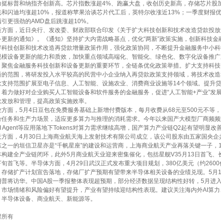
力挺标普和纳指齐创新高。芯片指数涨超4%、跑赢大盘，收创历史新高，存储芯片股
光和闪迪均涨超10%，报道称苹果洽谈芯片代工后，英特尔收涨近13%；一季度财报
指引更强劲的AMD盘后跳涨超10%。
策方面，近日央行、发改委、财政部联合印发《关于扩大科技创新和技术改造贷款投放
备更新的通知》。《通知》坚持扩大内需战略基点，优化“两新”政策实施，创新科技金
好科技创新和技术改造再贷款增量政策作用，强化政策协同，不断提升金融服务中小科
规模设备更新的能力和质效，加快重点领域高端化、智能化、绿色化、数字化设备推广
》聚焦金融服务科技创新和设备更新的重要环节，全链条优化政策举措。扩大支持科技
新的范围，将研发投入水平较高的民营中小企业纳入再贷款政策支持领域，将技术改造
款支持范围扩展至电子信息、人工智能、设施农业、消费商业设施等14个领域。提升
，着力做好对企业购买人工智能设备和软件服务的金融服务，促进“人工智能+产业”发
款发放和管理，提高政策实施效率。
业方面，5月4日豆包在免费服务基础上新增付费版本，每月收费从68元至500元不等
杂任务和生产力场景，适应更多算力与推理的消耗需求。今年以来国产大模型厂商频频
I Agent等应用落地下Tokens对算力需求继续高增，国产算力产业链Q2起有望明显
天方面，4月30日上海商业航天海上发射技术有限公司成立，该公司股东由五家国央企
东之一的垣信卫星亦是“千帆星座”的建设和运营商，上海商业航天产业再落关键一子，1
本构建全产业链闭环，此外5月商业航天业迎来密集催化，包括星舰V35月13日首飞、
下旬首飞等。半导体方面，4月29日武汉正式发布重大项目规划，380亿美元（约260
）存储扩产计划宣告落地，存储厂扩产预期有望带来半导体相关设备的业绩兑现。5月1
朗普将访华。中国A股一季报整体表现超预期，部分经济数据呈现结构性好转，5月进
，市场情绪和风险偏好有望提升，产业有望持续迎结构性表现。建议关注海内外AI算力
，半导体设备、商业航天、新能源等。
版權所有