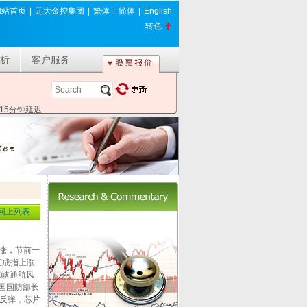
网站首页
|
元大金控集团
|
繁体
|
简体
|
English
转色
析
客户服务
*15分钟延迟
回上列表
上涨，节前一
深证成指上涨
海峡通航风
美国国防部长
反弹，芯片