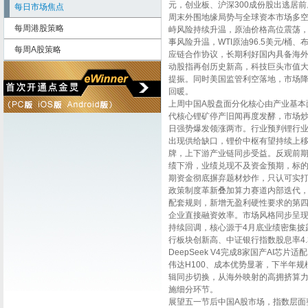
元，创业板、沪深300成份股出逃居
每日市场焦点
周末外围地缘局势与全球资本市场多
每周港股策略
峙风险持续升温，原油价格高位震荡
事风险升温，WTI原油96.5美元/桶
每周A股策略
应链合作协议，长期利好国内具备海
动股指再创历史新高，科技巨头市值大
提振。同时美国监管利空落地，市场
回暖。
上周中国A股盘面分化核心由产业基本
代核心锂矿停产旧闻再度发酵，市场
日强势爆发领涨两市。行业预判锂行
出现供给缺口，锂价中枢有望持续上
牌，上下游产业链同步受益。反观前
绩下滑，业绩兑现不及资金预期，标的
期资金彻底摒弃题材炒作，只认可实
政策制度革新叠加算力赛道内部迭代，
配套规则，新增无盈利硬性要求的第
企业直接融资效率。市场风格同步呈
持续回调，核心源于4月底业绩密集披
行板块创新高、中证银行指数股息率4
DeepSeek V4完成8家国产AI
伟达H100、成本优势显著，下半年
辑同步切换，从海外映射的高拥挤算
施细分环节。
展望五一节后中国A股市场，指数层面