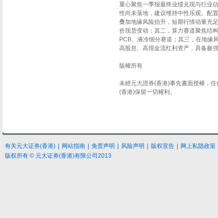
重心聚焦一季报最终业绩兑现与行业
性尚未落地，建议维持中性乐观。配
叠加地缘风险抬升，短期行情动量充
价现货变动；其二，算力赛道聚焦结
PCB、液冷细分赛道；其三，在地缘
高股息、高现金流红利资产，具备极
版權所有
未經元大證券(香港)事先書面授權，
(香港)保留一切權利。
有关元大
证券
(香港)
|
网站指南
|
免责声明
|
风险声明
|
版权宣告
|
网上私隐政策
版权所有 © 元大证券(香港)有限公司2013