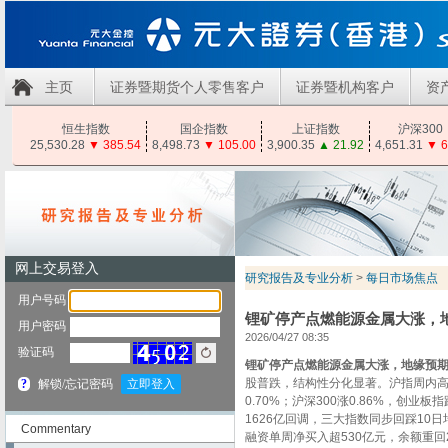
主页
证券暨期货个人零售客户
证券暨机构客户
资
恒生指数
国企指数
上证指数
沪深300
25,530.28
▼
385.54
8,498.73
▼
105.00
3,900.35
▲
21.92
4,651.31
▼
6
研究报告及专业分析
>
每日市场焦点
锂矿停产点燃能源金属大涨，
2026/04/27 08:35
锂矿停产点燃能源金属大涨，地缘预
股普跌，结构性分化显著。沪指周内高点4
0.70%；沪深300涨0.86%，创业
1626亿回调，三大指数同步回踩10
Commentary
融资单周净买入超530亿元，余额重回