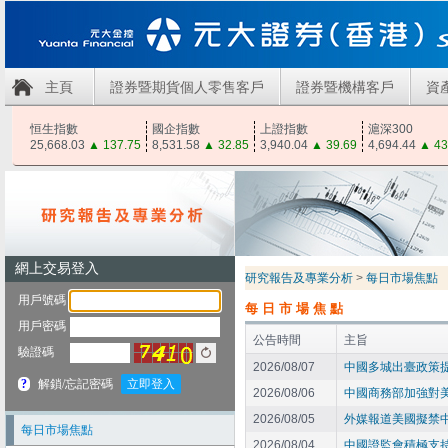
主頁
證券暨期貨個人零售客戶
證券暨機構客戶
資
恒生指數
國企指數
上證指數
滬深300
25,668.03
▲
137.75
8,531.58
▲
32.85
3,940.04
▲
39.69
4,694.44
▲
43
研究報告及專業分析
>
每日市場焦點
每日市場焦點
公告時間
主旨
2026/08/07
中國多城出臺政策提
2026/08/06
中國商務部加強對
2026/08/05
外媒報道美國擬禁中
每日市場焦點
2026/08/04
中國證監會積極支