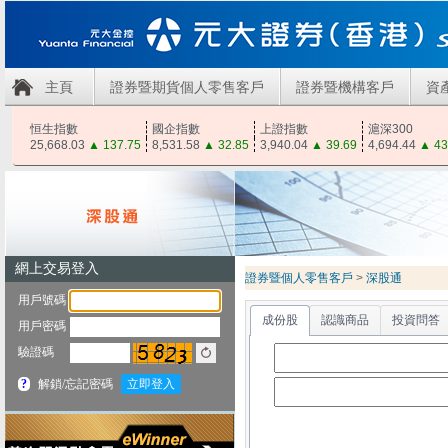
主頁
證券暨期貨個人零售客戶
證券暨機構客戶
資
恒生指數
國企指數
上證指數
滬深300
25,668.03
▲
137.75
8,531.58
▲
32.85
3,940.04
▲
39.69
4,694.44
▲
43
證券暨個人零售客戶
>
深股通
成份股
認識商品
投資問答