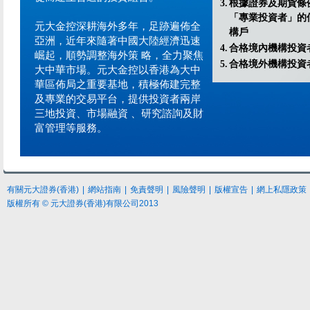
3.
根據證券及期貨條
「專業投資者」的
元大金控深耕海外多年，足跡遍佈全
構戶
亞洲，近年來隨著中國大陸經濟迅速
4.
合格境內機構投資
崛起，順勢調整海外策 略，全力聚焦
5.
合格境外機構投資
大中華市場。元大金控以香港為大中
華區佈局之重要基地，積極佈建完整
及專業的交易平台，提供投資者兩岸
三地投資、市場融資 、研究諮詢及財
富管理等服務。
有關元大證券(香港)
|
網站指南
|
免責聲明
|
風險聲明
|
版權宣告
|
網上私隱政策
版權所有 © 元大證券(香港)有限公司2013