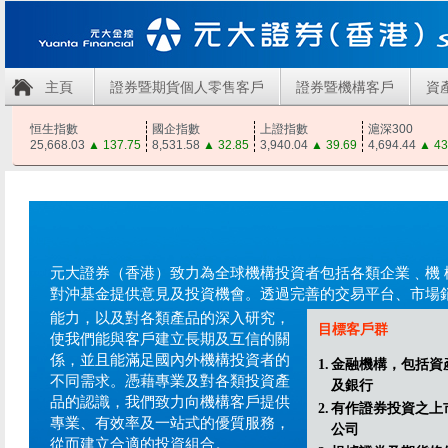
主頁
證券暨期貨個人零售客戶
證券暨機構客戶
資
恒生指數
國企指數
上證指數
滬深300
25,668.03
▲
137.75
8,531.58
▲
32.85
3,940.04
▲
39.69
4,694.44
▲
43
元大證券（香港）致力為全球機構投資者包括各類企業﹑機 
對沖基金提供意見及投資機會。透過完善的交易平台、市場
能力，以及對各類產品的深入研究，
目標客戶群
使我們能與客戶建立長期及互信的關
係，並且能滿足國內外機構投資者的
1.
金融機構，包括資
不同需求。憑藉專業及對各類投資產
及銀行
品的認識，我們致力向機構客戶提供
2.
有作證券投資之上
專業、有效率及一站式的優質服務，
公司
從而建立合適的投資組合。