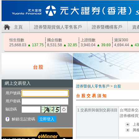
主頁
證券暨期貨個人零售客戶
證券暨機構客戶
資
恒生指數
國企指數
上證指數
滬深300
25,668.03
▲
137.75
8,531.58
▲
32.85
3,940.04
▲
39.69
4,694.44
▲
43
證券暨個人零售客戶
>
台股
台股交易須知
1.交易所與個別交易項目
台灣證券交
證券櫃檯買
上
興