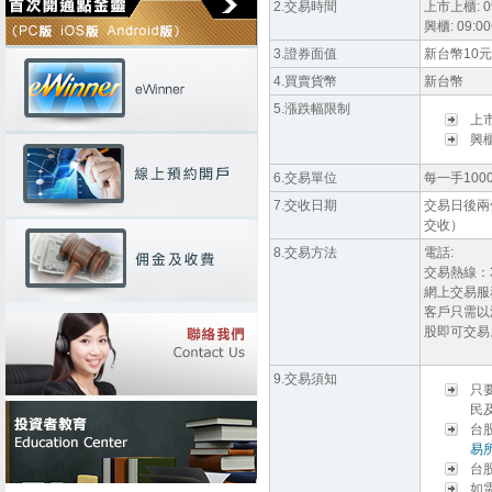
2.交易時間
上市上櫃: 09
興櫃: 09:00
3.證券面值
新台幣10元
4.買賣貨幣
新台幣
5.漲跌幅限制
上
興
6.交易單位
每一手100
7.交收日期
交易日後兩
交收）
8.交易方法
電話:
交易熱線：355
網上交易服
客戶只需以
股即可交易
9.交易須知
只
民
台
易
台
如