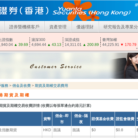
證券暨機構客戶
資產管理
優越理財
研究報告及專業分
上證指數
滬深300
深證成指
臺灣加權
,940.04
▲
39.69
4,694.44
▲
43.13
14,311.01
▲
200.89
44,225.91
▼
170.79
戶服務
>
佣金及收費
>
期貨及期權交易費用
港期貨及期權
期貨及期權交易收費詳情 (收費以每張單邊合約港元計算)
佣金--即
佣金--隔
貨幣
賠償基金收費
證監會徵費
市
夜
生指數期貨
HKD
面議
面議
$0
$0.8