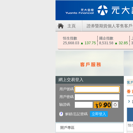
主頁
證券暨期貨個人零售客戶
恒生指數
國企指數
25,668.03
▲
137.75
8,531.58
▲
32.85
3
客
香
恒
開戶專區