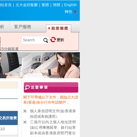
網站首頁
|
元大金控集團
|
繁體
|
簡體
|
English
轉色
析
客戶服務
*15分鐘延遲
閣下可帶備以下文件，親臨元大證
券(香港)各分行作申請開戶：
個人身份證明文件(如香港身
份證或有效護照）
交易所徵費
三個月以內之個人地址證明
(如公用事務賬單、銀行結單
$10
副本或由香港政府部門發出