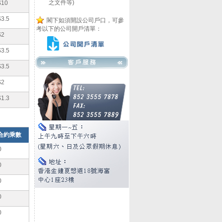
之文件等)
$10
$3.5
閣下如須開設公司戶口，可參
考以下的公司開戶清單：
$2
$3.5
$3.5
$2
$1.3
合約乘數
0
0
0
0
0