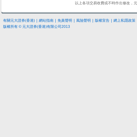
以上各項交易收費或不時作出修改，元
有關元大證券(香港)
|
網站指南
|
免責聲明
|
風險聲明
|
版權宣告
|
網上私隱政策
版權所有 © 元大證券(香港)有限公司2013