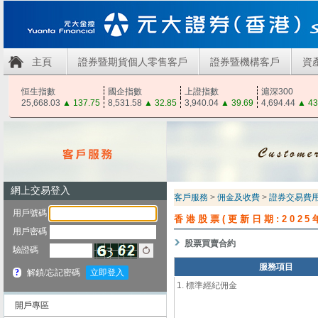
主頁
證券暨期貨個人零售客戶
證券暨機構客戶
資
恒生指數
國企指數
上證指數
滬深300
25,668.03
▲
137.75
8,531.58
▲
32.85
3,940.04
▲
39.69
4,694.44
▲
43
客戶服務
>
佣金及收費
>
證券交易費
香港股票(更新日期:2025
股票買賣合約
服務項目
1.
標準經紀佣金
開戶專區