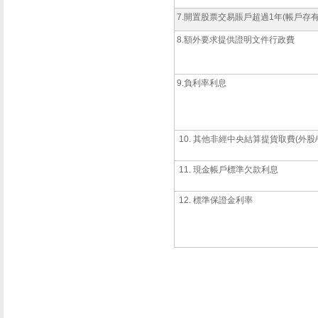
7.開置股票交易賬戶超過1年(帳戶存
8.額外要求提供證明文件行政費
9.負利率利息
10. 其他非經中央結算提貨取費(外股/O
11. 現金帳戶標準欠款利息
12. 標準保證金利率