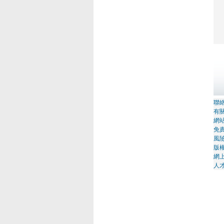
聯
有關
網
免
風
版
網
人