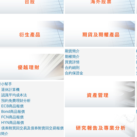
期貨簡介
期權簡介
買賣詳情
合約細則
合約保證金
財小幫手
退休計算機
認識平均成本法
預約免費理財分析
ECB商品報價
Bond商品報價
FCN商品報價
HYN商品報價
債券附買回交易及債券附賣回交易報價
務簡介