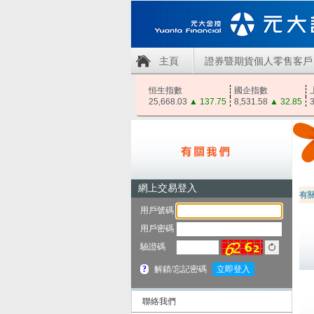
主頁
證券暨期貨個人零售客戶
恒生指數
國企指數
25,668.03
▲
137.75
8,531.58
▲
32.85
3
有
聯絡我們