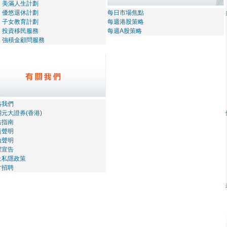
美滿人生計劃
優悠退休計劃
每日市場焦點
子女教育計劃
每週港股策略
投資移民服務
每週A股策略
強積金顧問服務
絡我們
元大證券(香港)
站指南
責聲明
險聲明
權宣告
上私隱政策
才招聘