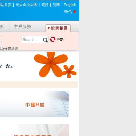
網站首頁
|
元大金控集團
|
繁體
|
簡體
|
English
轉色
析
客戶服務
*15分鐘延遲