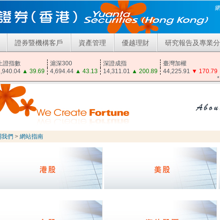
證券暨機構客戶
資產管理
優越理財
研究報告及專業分
上證指數
滬深300
深證成指
臺灣加權
,940.04
▲
39.69
4,694.44
▲
43.13
14,311.01
▲
200.89
44,225.91
▼
170.79
關我們
>
網站指南