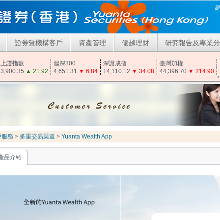
證券暨機構客戶
資產管理
優越理財
研究報告及專業分
上證指數
滬深300
深證成指
臺灣加權
3,900.35
▲
21.92
4,651.31
▼
6.84
14,110.12
▼
34.08
44,396.70
▼
214.90
戶服務
>
多重交易渠道
>
Yuanta Wealth App
產品介紹