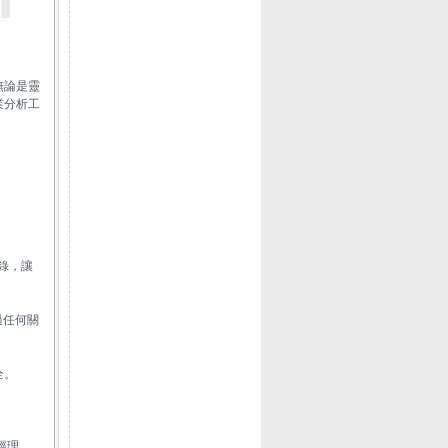
無論是靈
業分析工
錄，讓
過任何關
全。
經理。