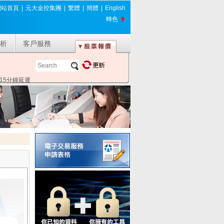
網站首頁
|
元大金控集團
|
繁體
|
簡體
|
English
轉色
析
客戶服務
*15分鐘延遲