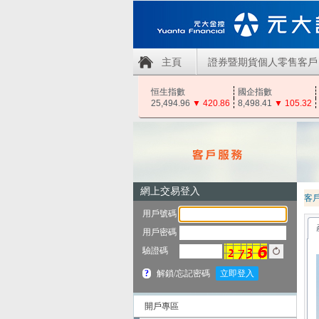
主頁
證券暨期貨個人零售客戶
恒生指數
國企指數
25,494.96
▼
420.86
8,498.41
▼
105.32
客
開戶專區