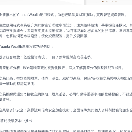
全新推出的Yuanta Wealth應用程式，助您輕鬆掌握財富脈動，實現智慧資產管理。
這款應用程式專為提升您的財富管理效率而設計，讓您隨時隨地一手掌握資產狀況。
活調整投資組合，還是查詢資金流動狀況，我們都能滿足您多元的財務需求。透過專
具，您將能洞悉市場趨勢，優化資產配置，提升投資回報。
Yuanta Wealth應用程式功能包括：
投資組合總覽：監控投資表現，一目了然掌握財富成長走勢。
資產配置分析 : 透過清晰直觀的視覺化圖表，深入了解資產分佈與整體配置狀況。
交易紀錄：輕鬆查閱股票、債券、基金、結構型產品、保險*等各類交易與轉入轉出紀
每一筆動向都清楚透明。
交易提醒與通知*: 接收合約到期、股息派發、公司行動等重要事項的推播提醒，不錯
鍵資訊。
企業級資訊安全：業界認可信息安全加密技術，全面保障您的個人資料與財務資訊安
*將於後續版本中推出
我們期待為您帶來流暢便捷的數位財管新體驗，如有任何疑問，歡迎聯絡 閣下的客戶