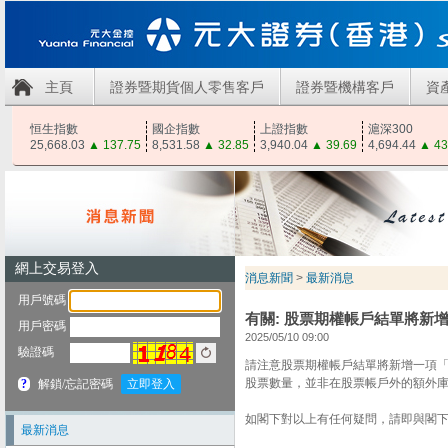
主頁
證券暨期貨個人零售客戶
證券暨機構客戶
資
恒生指數
國企指數
上證指數
滬深300
25,668.03
▲
137.75
8,531.58
▲
32.85
3,940.04
▲
39.69
4,694.44
▲
43
消息新聞
>
最新消息
有關: 股票期權帳戶結單將新
2025/05/10 09:00
請注意股票期權帳戶結單將新增一項
股票數量，並非在股票帳戶外的額外庫存
如閣下對以上有任何疑問，請即與閣下的客
最新消息