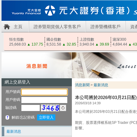
主頁
證券暨期貨個人零售客戶
證券暨機構客戶
資
恒生指數
國企指數
上證指數
滬深300
25,668.03
▲
137.75
8,531.58
▲
32.85
3,940.04
▲
39.69
4,694.44
▲
43
消息新聞
>
最新消息
本公司將於2026年03月21日
2026/03/18 14:39
本公司將於2026年03月21日配合香
期貨、股票選擇權系統SP Trader (PC
影響。
最新消息