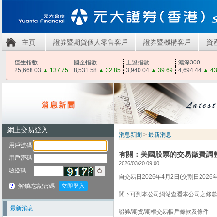
主頁
證券暨期貨個人零售客戶
證券暨機構客戶
資
恒生指數
國企指數
上證指數
滬深300
25,668.03
▲
137.75
8,531.58
▲
32.85
3,940.04
▲
39.69
4,694.44
▲
43
消息新聞
>
最新消息
有關：美國股票的交易徵費調
2026/03/20 09:00
自交易日2026年4月2日(交割日202
閣下可到本公司網站查看本公司之條
最新消息
證券/期貨/期權交易帳戶條款及條件