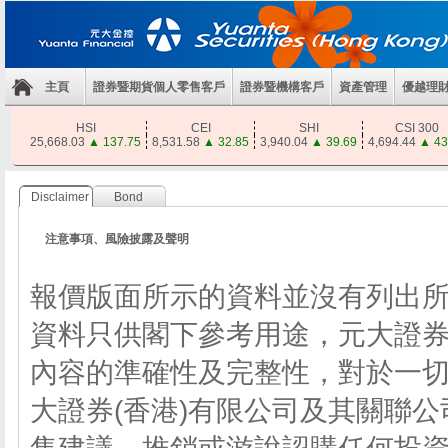
主頁
證券暨期貨個人零售客戶
證券暨機構客戶
資產管理
優越理
HSI
CEI
SHI
CSI 300
25,668.03
▲
137.75
8,531.58
▲
32.85
3,940.04
▲
39.69
4,694.44
▲
43