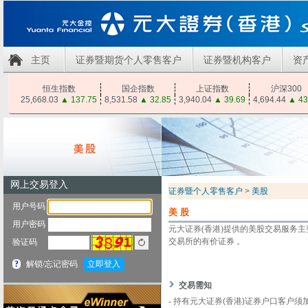
主页
证券暨期货个人零售客户
证券暨机构客户
资
恒生指数
国企指数
上证指数
沪深300
25,668.03
▲
137.75
8,531.58
▲
32.85
3,940.04
▲
39.69
4,694.44
▲
43
证券暨个人零售客户
>
美股
美股
元大证券(香港)提供的美股交易服务
交易所的有价证券
。
交易需知
-
持有元大
证券
(香港)证券户口客户须