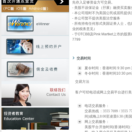
先存入足够资金方可交易。
-
美股不设保证金（孖展）融资买卖服
-
本公司现时不为美国公民或居民提供
-
本公司暂不提供美股沽空服务
-
所有持有任何形式美国证券人士，也
业的税务意见）
-
于
OTCBB
及
Pink Martket
上市的股票
7799
交易时间
夏令时间：香港时间 9:30 pm 至
冬令时间：香港时间10:30 pm至
交易方法
客户可经电话或网上交易平台进行
电话交易服务：
交易热线
：
3555 7699 / 3555 
间)或晚上8:00至凌晨6:30 (
网上交易服务：
美股平台开放时间(香港时间):