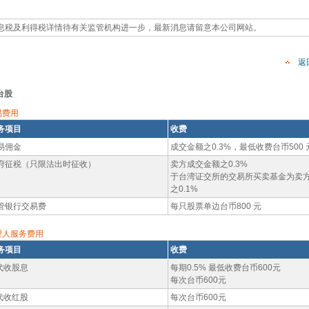
：
息税及利得税详情待有关监管机构进一步，最新消息请留意本公司网站。
返
台股
易费用
务项目
收费
易佣金
成交金额之0.3%，最低收费台币500 
府征税（只限沽出时征收）
卖方成交金额之0.3%
于台湾证交所的交易所买卖基金为卖
之0.1%
管银行交易费
每只股票单边台币800 元
理人服务费用
务项目
收费
.代收股息
每期0.5% 最低收费台币600元
每次台币600元
.代收红股
每次台币600元