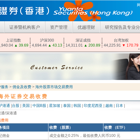
证券暨机构客户
资产管理
优越理财
研究报告及专业分
上证指数
沪深300
深证成指
台湾加权
,940.04
▲
39.69
4,694.44
▲
43.13
14,311.01
▲
200.89
44,225.91
▼
170.79
户服务
>
佣金及收费
>
海外股票市场交易费用
海外证券交易收费
沪港通
|
台股
|
美国
|
中国B股
|
星加坡
|
泰国
|
韩国
|
印度尼西亚
|
越南
|
日本
|
股通/深港通
易费用
务项目
收费 （股票）
收费 （ETF）
纪佣金
成交金额之0.25%，最低收费人民币100 元