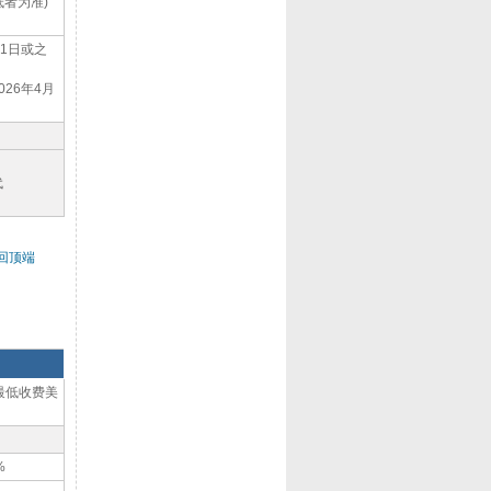
低者为准)
月1日或之
026年4月
代
回顶端
，最低收费美
%