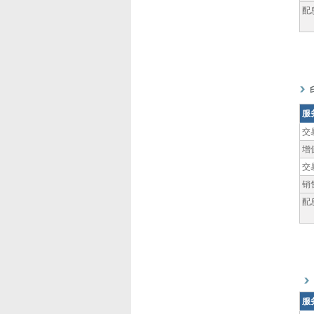
配
服
交
增
交
销
配
服