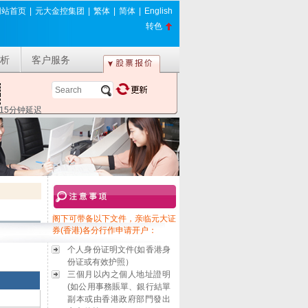
网站首页
|
元大金控集团
|
繁体
|
简体
|
English
转色
析
客户服务
*15分钟延迟
阁下可带备以下文件，亲临元大证
券(香港)各分行作申请开户：
个人身份证明文件(如香港身
份证或有效护照）
三個月以內之個人地址證明
(如公用事務賬單、銀行結單
副本或由香港政府部門發出