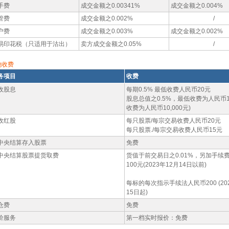
手费
成交金额之0.00341%
成交金额之0.004%
管费
成交金额之0.002%
/
户费
成交金额之0.003%
成交金额之0.002%
易印花税（只适用于沽出）
卖方成交金额之0.05%
/
他收费
务项目
收费
收股息
每期0.5% 最低收费人民币20元
股息总值之0.5%，最低收费为人民币1
收费为人民币10,000元)
收红股
每只股票/每宗交易收费人民币20元
每只股票./每宗交易收费人民币15元
中央结算存入股票
免费
中央结算股票提货取费
货值于前交易日之0.01%，另加手续
100元(2023年12月14日以前)
每标的每次指示手续法人民币200 (20
15日起)
仓费
免费
价服务
第一档实时报价：免费