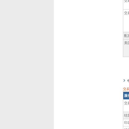
交
交
配
美
交
服
交
结
印