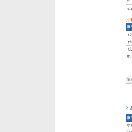
经
证
其
服
代
代
股
电
退
服
交