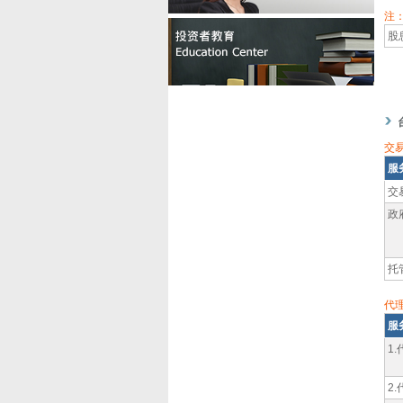
注
股
交
服
交
政
托
代
服
1
2