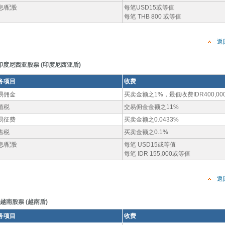
息/配股
每笔USD15或等值
每笔 THB 800 或等值
返
印度尼西亚股票 (印度尼西亚盾)
务项目
收费
易佣金
买卖金额之1%，最低收费IDR400,00
值税
交易佣金金额之11%
易征费
买卖金额之0.0433%
售税
买卖金额之0.1%
息/配股
每笔 USD15或等值
每笔 IDR 155,000或等值
返
越南股票 (越南盾)
务项目
收费