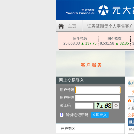
主页
证券暨期货个人零售客户
恒生指数
国企指数
25,668.03
▲
137.75
8,531.58
▲
32.85
3
客
沪
交
服
开户专区
经