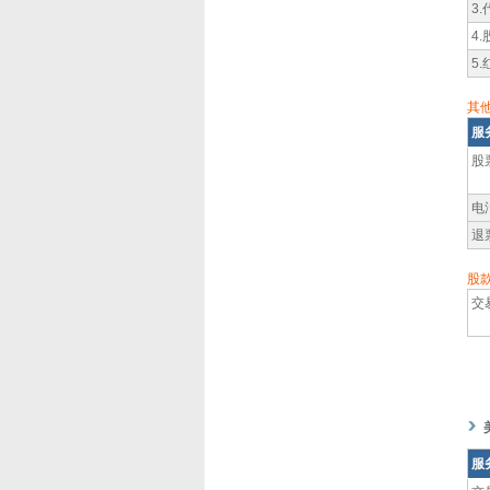
3
4
5
其
服
股
电
退
股
交
服