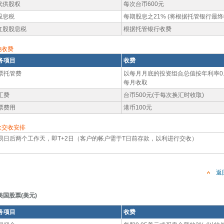
.代供股权
每次台币600元
.股息税
每期股息之21% (将根据托管银行最终
.红股股息税
根据托管银行收费
他收费
务项目
收费
票托管费
以每月月底的投资组合总值按年利率0.
每月收取
汇费
台币500元(于每次换汇时收取)
票费用
港币100元
款交收安排
易日后两个工作天，即T+2日（客户的帐户需于T日前存款，以利进行交收）
返
美国股票(美元)
务项目
收费