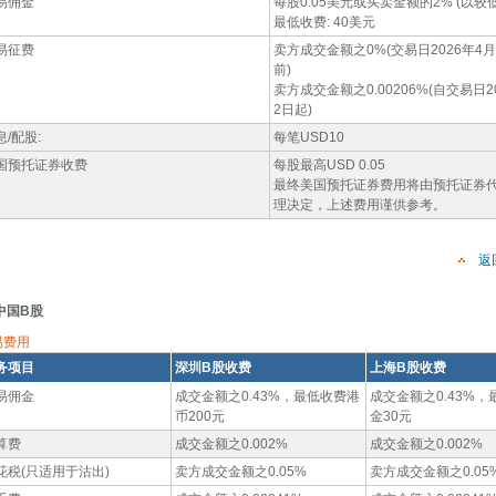
易佣金
每股0.05美元或买卖金额的2% (以较
最低收费: 40美元
易征费
卖方成交金额之0%(交易日2026年4
前)
卖方成交金额之0.00206%(自交易日2
2日起)
息/配股:
每笔USD10
国预托证券收费
每股最高USD 0.05
最终美国预托证券费用将由预托证券
理决定，上述费用谨供参考。
返
中国B股
易费用
务项目
深圳B股收费
上海B股收费
易佣金
成交金额之0.43%，最低收费港
成交金额之0.43%
币200元
金30元
算费
成交金额之0.002%
成交金额之0.002%
花税(只适用于沽出)
卖方成交金额之0.05%
卖方成交金额之0.05